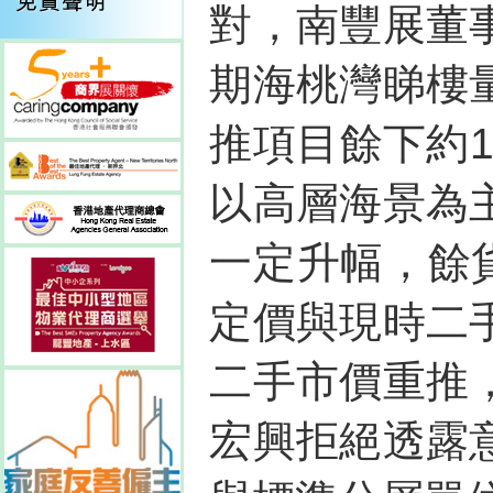
對，南豐展董
期海桃灣睇樓
推項目餘下約1
以高層海景為
一定升幅，餘
定價與現時二
二手市價重推
宏興拒絕透露