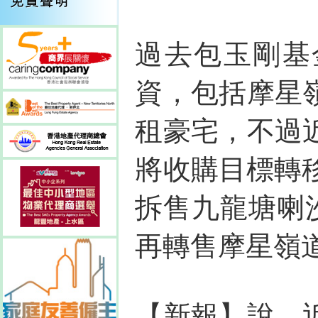
過去包玉剛基
資，包括摩星
租豪宅，不過
將收購目標轉
拆售九龍塘喇
再轉售摩星嶺道
【新報】說，