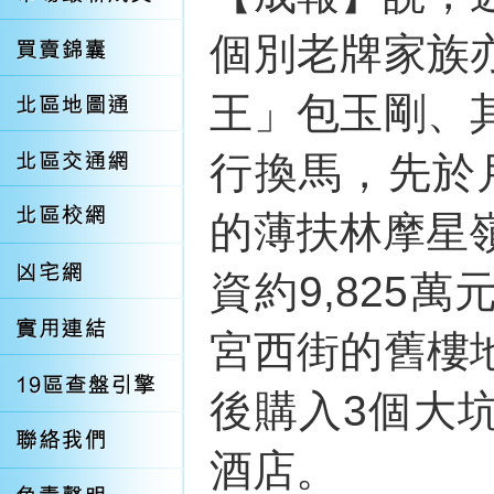
個別老牌家族
王」包玉剛、
行換馬，先於月
的薄扶林摩星
資約9,825
宮西街的舊樓
後購入3個大
酒店。