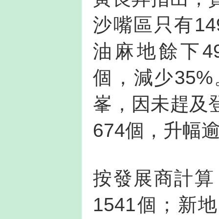
沙嘴區只有14
油麻地餘下49
個，減少35
峯，因未趕及
674個，升幅逾
按發展商計算
1541個；新