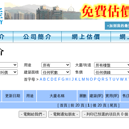
用途
大廈/街道
建築面積
售價
首字母 >
A
B
C
D
E
F
G
H
I
J
K
L
M
N
O
P
Q
R
S
T
U
V
W
X
更新日期
用途
大廈名稱
層數
建築(呎)
實用(呎)
售(
[ 首頁 | 前 20 頁 |
1
| 後 20 頁 | 尾頁 ]