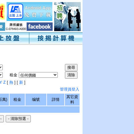
租金
Y
Z
[
熱
] [
新
]
管理員登入
其它資
百萬)
租金
编號
詳情
料