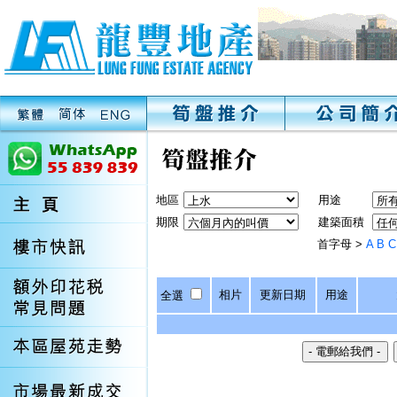
地區
用途
期限
建築面積
首字母 >
A
B
C
相片
更新日期
用途
全選